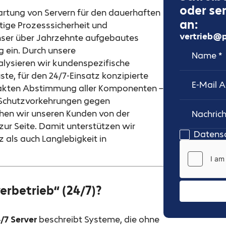
oder se
Wartung von Servern für den dauerhaften
an:
ltige Prozesssicherheit und
vertrieb@p
unser über Jahrzehnte aufgebautes
Name
E-Mail Adr
 ein. Durch unsere
lysieren wir kundenspezifische
te, für den 24/7-Einsatz konzipierte
exakten Abstimmung aller Komponenten –
 Schutzvorkehrungen gegen
ehen wir unseren Kunden von der
ur Seite. Damit unterstützen wir
Nachricht
Datens
 als auch Langlebigkeit in
rbetrieb“ (24/7)?
/7 Server
beschreibt Systeme, die ohne