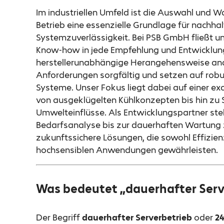
Im industriellen Umfeld ist die Auswahl und 
Betrieb eine essenzielle Grundlage für nachha
Systemzuverlässigkeit. Bei PSB GmbH fließt 
Know-how in jede Empfehlung und Entwicklung
herstellerunabhängige Herangehensweise ana
Anforderungen sorgfältig und setzen auf robus
Systeme. Unser Fokus liegt dabei auf einer 
von ausgeklügelten Kühlkonzepten bis hin zu
Umwelteinflüsse. Als Entwicklungspartner st
Bedarfsanalyse bis zur dauerhaften Wartung z
zukunftssichere Lösungen, die sowohl Effizienz
hochsensiblen Anwendungen gewährleisten.
Was bedeutet „dauerhafter Serve
Der Begriff
dauerhafter Serverbetrieb
oder
24