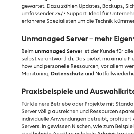
gewartet. Dazu zählen Updates, Backups, Si
umfassender 24/7 Support. Ideal für Unterneh
erfahrene Spezialisten um die Technik kümmer
Unmanaged Server – mehr Eige
Beim
unmanaged Server
ist der Kunde für al
selbst verantwortlich. Das bietet maximale Flex
how und personelle Ressourcen, vor allem we
Monitoring,
Datenschutz
und Notfallwiederhe
Praxisbeispiele und Auswahlkrit
Für kleinere Betriebe oder Projekte mit Sta
Server völlig ausreichen und Ressourcen spare
individuelle Anwendungen betreibt, profitiert
Servers. In gewissen Nischen, wie zum Beispiel
sind hybride Ansätze or lokale Administration