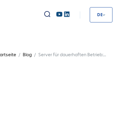
DE
artseite
Blog
Server für dauerhaften Betrieb:
Ser
Auswahl & Wartung