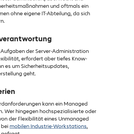
cherheitsmaßnahmen und oftmals ein
men ohne eigene IT-Abteilung, da sich
n.
nverantwortung
le Aufgaben der Server-Administration
ibilität, erfordert aber tiefes Know-
nn es um Sicherheitsupdates,
rstellung geht.
erien
ndardanforderungen kann ein Managed
n. Wer hingegen hochspezialisierte oder
 von der Flexibilität eines Unmanaged
 bei
mobilen Industrie-Workstations
,
 gefragt.