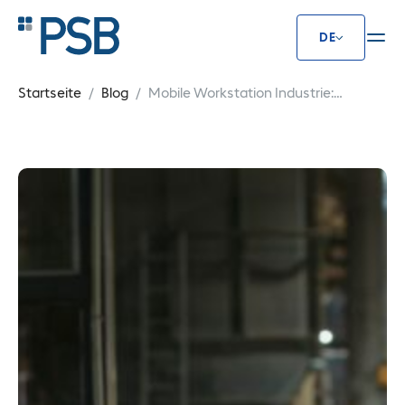
DE
Mobile Workstation Industrie: Effi
Startseite
Blog
Mobile Workstation Industrie:
Effizient & Flexibel Arbeiten