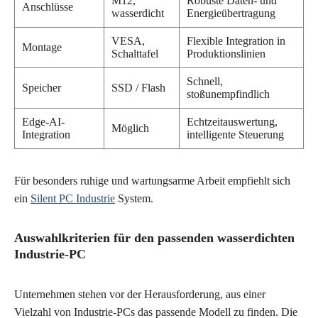
M12,
Robuste Daten- und
Anschlüsse
wasserdicht
Energieübertragung
VESA,
Flexible Integration in
Montage
Schalttafel
Produktionslinien
Schnell,
Speicher
SSD / Flash
stoßunempfindlich
Edge-AI-
Echtzeitauswertung,
Möglich
Integration
intelligente Steuerung
Für besonders ruhige und wartungsarme Arbeit empfiehlt sich
ein
Silent PC Industrie
System.
Auswahlkriterien für den passenden wasserdichten
Industrie-PC
Unternehmen stehen vor der Herausforderung, aus einer
Vielzahl von Industrie-PCs das passende Modell zu finden. Die