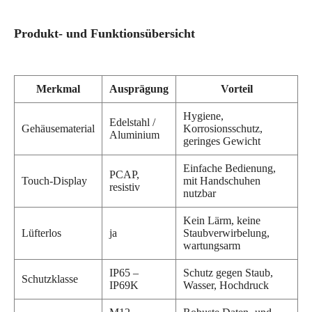
Produkt- und Funktionsübersicht
Merkmal
Ausprägung
Vorteil
Hygiene,
Edelstahl /
Gehäusematerial
Korrosionsschutz,
Aluminium
geringes Gewicht
Einfache Bedienung,
PCAP,
Touch-Display
mit Handschuhen
resistiv
nutzbar
Kein Lärm, keine
Lüfterlos
ja
Staubverwirbelung,
wartungsarm
IP65 –
Schutz gegen Staub,
Schutzklasse
IP69K
Wasser, Hochdruck