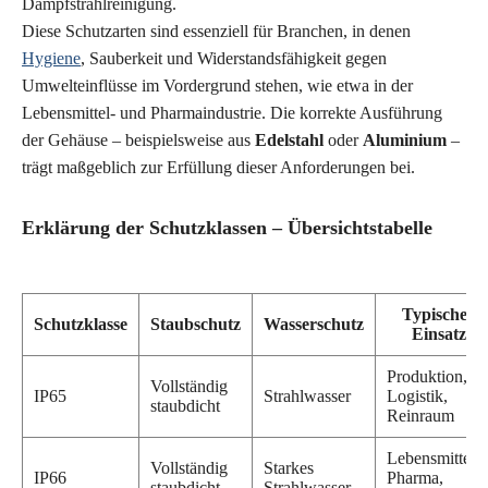
Dampfstrahlreinigung.
Diese Schutzarten sind essenziell für Branchen, in denen
Hygiene
, Sauberkeit und Widerstandsfähigkeit gegen
Umwelteinflüsse im Vordergrund stehen, wie etwa in der
Lebensmittel- und Pharmaindustrie. Die korrekte Ausführung
der Gehäuse – beispielsweise aus
Edelstahl
oder
Aluminium
–
trägt maßgeblich zur Erfüllung dieser Anforderungen bei.
Erklärung der Schutzklassen – Übersichtstabelle
Typischer
Schutzklasse
Staubschutz
Wasserschutz
Einsatz
Produktion,
Vollständig
IP65
Strahlwasser
Logistik,
staubdicht
Reinraum
Lebensmittel,
Vollständig
Starkes
IP66
Pharma,
staubdicht
Strahlwasser