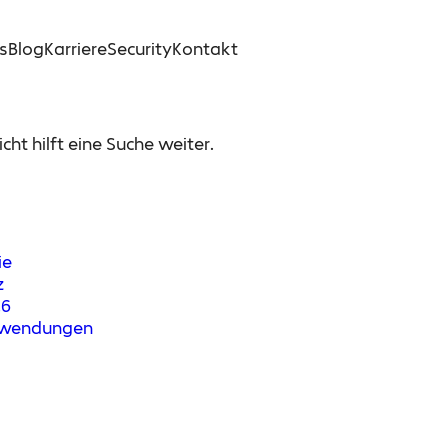
s
Blog
Karriere
Security
Kontakt
cht hilft eine Suche weiter.
ie
z
26
Anwendungen