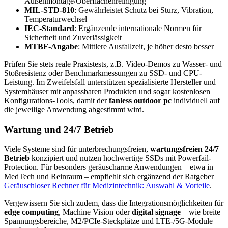
Außenmontage/Oberflächenreinigung
MIL-STD-810
: Gewährleistet Schutz bei Sturz, Vibration,
Temperaturwechsel
IEC-Standard
: Ergänzende internationale Normen für
Sicherheit und Zuverlässigkeit
MTBF-Angabe
: Mittlere Ausfallzeit, je höher desto besser
Prüfen Sie stets reale Praxistests, z.B. Video-Demos zu Wasser- und
Stoßresistenz oder Benchmarkmessungen zu SSD- und CPU-
Leistung. Im Zweifelsfall unterstützen spezialisierte Hersteller und
Systemhäuser mit anpassbaren Produkten und sogar kostenlosen
Konfigurations-Tools, damit der
fanless outdoor pc
individuell auf
die jeweilige Anwendung abgestimmt wird.
Wartung und 24/7 Betrieb
Viele Systeme sind für unterbrechungsfreien,
wartungsfreien 24/7
Betrieb
konzipiert und nutzen hochwertige SSDs mit Powerfail-
Protection. Für besonders geräuscharme Anwendungen – etwa in
MedTech und Reinraum – empfiehlt sich ergänzend der Ratgeber
Geräuschloser Rechner für Medizintechnik: Auswahl & Vorteile
.
Vergewissern Sie sich zudem, dass die Integrationsmöglichkeiten für
edge computing
, Machine Vision oder
digital signage
– wie breite
Spannungsbereiche, M2/PCIe-Steckplätze und LTE-/5G-Module –