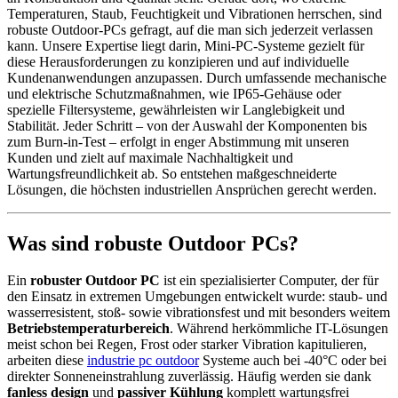
Temperaturen, Staub, Feuchtigkeit und Vibrationen herrschen, sind
robuste Outdoor-PCs gefragt, auf die man sich jederzeit verlassen
kann. Unsere Expertise liegt darin, Mini-PC-Systeme gezielt für
diese Herausforderungen zu konzipieren und auf individuelle
Kundenanwendungen anzupassen. Durch umfassende mechanische
und elektrische Schutzmaßnahmen, wie IP65-Gehäuse oder
spezielle Filtersysteme, gewährleisten wir Langlebigkeit und
Stabilität. Jeder Schritt – von der Auswahl der Komponenten bis
zum Burn-in-Test – erfolgt in enger Abstimmung mit unseren
Kunden und zielt auf maximale Nachhaltigkeit und
Wartungsfreundlichkeit ab. So entstehen maßgeschneiderte
Lösungen, die höchsten industriellen Ansprüchen gerecht werden.
Was sind robuste Outdoor PCs?
Ein
robuster Outdoor PC
ist ein spezialisierter Computer, der für
den Einsatz in extremen Umgebungen entwickelt wurde: staub- und
wasserresistent, stoß- sowie vibrationsfest und mit besonders weitem
Betriebstemperaturbereich
. Während herkömmliche IT-Lösungen
meist schon bei Regen, Frost oder starker Vibration kapitulieren,
arbeiten diese
industrie pc outdoor
Systeme auch bei -40°C oder bei
direkter Sonneneinstrahlung zuverlässig. Häufig werden sie dank
fanless design
und
passiver Kühlung
komplett wartungsfrei