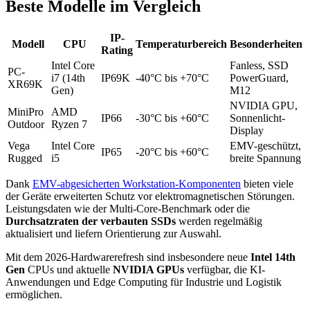
Beste Modelle im Vergleich
IP-
Modell
CPU
Temperaturbereich
Besonderheiten
Rating
Intel Core
Fanless, SSD
PC-
i7 (14th
IP69K
-40°C bis +70°C
PowerGuard,
XR69K
Gen)
M12
NVIDIA GPU,
MiniPro
AMD
IP66
-30°C bis +60°C
Sonnenlicht-
Outdoor
Ryzen 7
Display
Vega
Intel Core
EMV-geschützt,
IP65
-20°C bis +60°C
Rugged
i5
breite Spannung
Dank
EMV-abgesicherten Workstation-Komponenten
bieten viele
der Geräte erweiterten Schutz vor elektromagnetischen Störungen.
Leistungsdaten wie der Multi-Core-Benchmark oder die
Durchsatzraten der verbauten SSDs
werden regelmäßig
aktualisiert und liefern Orientierung zur Auswahl.
Mit dem 2026-Hardwarerefresh sind insbesondere neue
Intel 14th
Gen
CPUs und aktuelle
NVIDIA GPUs
verfügbar, die KI-
Anwendungen und Edge Computing für Industrie und Logistik
ermöglichen.