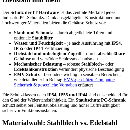
Diebstahl und mehr
Der
Schutz der IT-Hardware
ist das zentrale Merkmal jedes
Industrie-PC-Schranks. Dank ausgeklügelter Konstruktionen und
hochwertiger Materialien bieten die Gehäuse Schutz vor:
Staub und Schmutz
– durch abgedichtete Türen und
optionale
Staubfilter
Wasser und Feuchtigkeit
– je nach Ausführung mit
IP54
,
IP55
oder
IP44
-Zertifizierung
Diebstahl und unbefugtem Zugriff
– durch
abschließbare
Gehäuse
und verstärkte Schlossmechanismen
Mechanischer Belastung
– robuste
Stahlblech
– oder
Edelstahlkonstruktion
verhindert physische Beschädigung
EMV-Schutz
– besonders wichtig in sensiblen Bereichen,
wie detaillierter im Beitrag
EMV-geschützte Computer:
Sicherheit & gesetzliche Vorgaben
erläutert
Die Schutzklassen nach
IP54, IP55 und IP44
sind entscheidend für
den Grad der Widerstandsfähigkeit. Ein
Staubschutz PC-Schrank
schützt selbst bei Feinstaubbelastung und hoher Luftfeuchtigkeit
sicher vor Funktionsausfällen.
Materialwahl: Stahlblech vs. Edelstahl