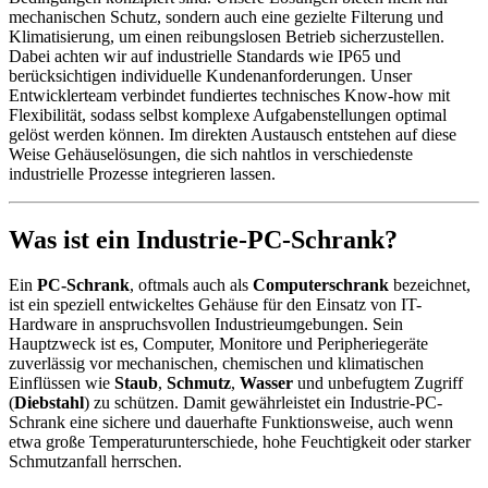
mechanischen Schutz, sondern auch eine gezielte Filterung und
Klimatisierung, um einen reibungslosen Betrieb sicherzustellen.
Dabei achten wir auf industrielle Standards wie IP65 und
berücksichtigen individuelle Kundenanforderungen. Unser
Entwicklerteam verbindet fundiertes technisches Know-how mit
Flexibilität, sodass selbst komplexe Aufgabenstellungen optimal
gelöst werden können. Im direkten Austausch entstehen auf diese
Weise Gehäuselösungen, die sich nahtlos in verschiedenste
industrielle Prozesse integrieren lassen.
Was ist ein Industrie-PC-Schrank?
Ein
PC-Schrank
, oftmals auch als
Computerschrank
bezeichnet,
ist ein speziell entwickeltes Gehäuse für den Einsatz von IT-
Hardware in anspruchsvollen Industrieumgebungen. Sein
Hauptzweck ist es, Computer, Monitore und Peripheriegeräte
zuverlässig vor mechanischen, chemischen und klimatischen
Einflüssen wie
Staub
,
Schmutz
,
Wasser
und unbefugtem Zugriff
(
Diebstahl
) zu schützen. Damit gewährleistet ein Industrie-PC-
Schrank eine sichere und dauerhafte Funktionsweise, auch wenn
etwa große Temperaturunterschiede, hohe Feuchtigkeit oder starker
Schmutzanfall herrschen.