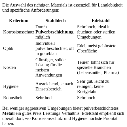
Die Auswahl des richtigen Materials ist essenziell für Langlebigkeit
und spezifische Anforderungen:
Kriterium
Stahlblech
Edelstahl
Durch
Sehr hoch, ideal in
Korrosionsschutz
Pulverbeschichtung
feuchten oder sterilen
möglich
Umgebungen
Individuell
Edel, meist gebürstete
Optik
pulverbeschichtet, oft
Oberfläche
in grau/blau
Günstiger, solide
Teurer, lohnt sich für
Lösung für die
Kosten
spezielle Branchen
meisten
(Lebensmittel, Pharma)
Anwendungen
Sehr gut, leicht zu
Ausreichend, je nach
Hygiene
reinigen, keine
Einsatzbereich
Rostgefahr
Robustheit
Sehr hoch
Sehr hoch
Bei weniger aggressiven Umgebungen bietet pulverbeschichtetes
Metall
ein gutes Preis-Leistungs-Verhältnis. Edelstahl empfiehlt sich
überall dort, wo Korrosionsschutz und Hygiene höchste Priorität
haben.