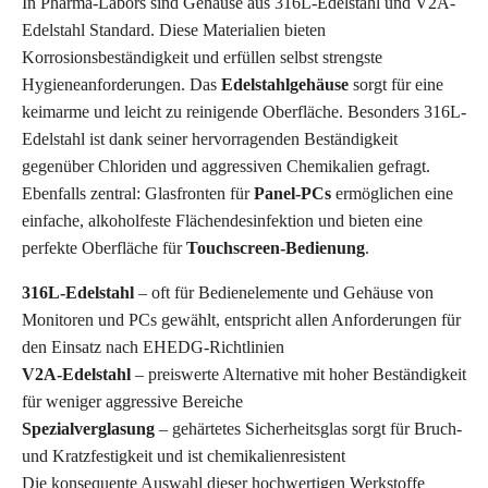
In Pharma-Labors sind Gehäuse aus 316L-Edelstahl und V2A-
Edelstahl Standard. Diese Materialien bieten
Korrosionsbeständigkeit und erfüllen selbst strengste
Hygieneanforderungen. Das
Edelstahlgehäuse
sorgt für eine
keimarme und leicht zu reinigende Oberfläche. Besonders 316L-
Edelstahl ist dank seiner hervorragenden Beständigkeit
gegenüber Chloriden und aggressiven Chemikalien gefragt.
Ebenfalls zentral: Glasfronten für
Panel-PCs
ermöglichen eine
einfache, alkoholfeste Flächendesinfektion und bieten eine
perfekte Oberfläche für
Touchscreen-Bedienung
.
316L-Edelstahl
– oft für Bedienelemente und Gehäuse von
Monitoren und PCs gewählt, entspricht allen Anforderungen für
den Einsatz nach
EHEDG-Richtlinien
V2A-Edelstahl
– preiswerte Alternative mit hoher Beständigkeit
für weniger aggressive Bereiche
Spezialverglasung
– gehärtetes Sicherheitsglas sorgt für Bruch-
und Kratzfestigkeit und ist chemikalienresistent
Die konsequente Auswahl dieser hochwertigen Werkstoffe