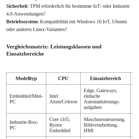
Sicherheit
: TPM erforderlich für bestimmte IoT- oder Industrie
4.0-Anwendungen?
Betriebssystem
: Kompatibilität mit Windows 10 IoT, Ubuntu
oder anderen Linux-Varianten?
Vergleichsmatrix: Leistungsklassen und
Einsatzbereiche
Modelltyp
CPU
Einsatzbereich
Em
Edge, Gateways,
Io
Embedded/Mini-
Intel
einfache
Da
PC
Atom/Celeron
Automatisierungs-
kl
aufgaben
St
Core i3/i5,
Maschinensteuerung,
In
Industrie-Box-
Ryzen
Bildverarbeitung,
Vi
PC
Embedded
HMI
A