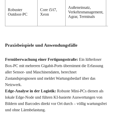
Ex
Außeneinsatz,
Be
Robuster
Core i5/i7,
Verkehrsmanagement,
ho
Outdoor-PC
Xeon
Agrar, Terminals
Sc
er
Praxisbeispiele und Anwendungsfälle
Fernüberwachung einer Fertigungsstraße:
Ein lüfterloser
Box-PC mit mehreren Gigabit-Ports übernimmt die Erfassung
aller Sensor- und Maschinendaten, berechnet
Zustandsprognosen und meldet Wartungsbedarf über das
Netzwerk.
Edge-Analyse in der Logistik:
Robuste Mini-PCs dienen als
lokale Edge-Node und führen KI-basierte Auswertungen von
Bildern und Barcodes direkt vor Ort durch – völlig wartungsfrei
und ohne Lärmbelastung.