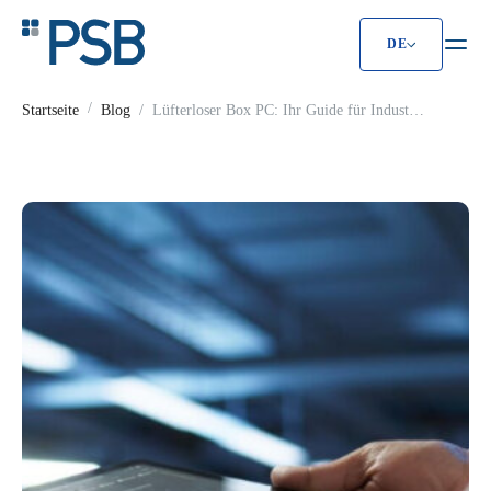
DE
Lüfterloser Box PC: Ihr Guide für Indust
Startseite
Blog
Lüfterloser Box PC: Ihr Guide für Industrie
& IoT