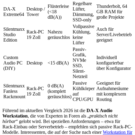
Regelbare
Flüsterleise
Thunderbolt, 64
DA-X
Desktop /
Lüfter,
(<18
GB RAM für
Extreme64
Tower
Dämmung,
dB(A))
große Projekte
SSD-only
Vollpassive
Silentmaxx
Auch für
Rack-PC
Nahezu
Kühlung,
Studio
Server/Livebetrieb
19 Zoll
geräuschlos
keine
Edition
geeignet
Lüfter
Passiv-
Grafik,
Custom
Individuell
NVMe
Audio PC
Desktop
<15 dB(A)
konfigurierbar
SSD,
(DIY)
über Konfigurator
Silent-
Netzteil
Passive
Geeignet für
Silentmaxx
0 dB(A)
Rack-PC
Kühlkörper
Aufnahmeräume
Fanless
(komplett
19 Zoll
auf
mit komplexem
Rackmount
geräuschlos)
CPU/GPU
Routing
Führend im aktuellen Vergleich 2026 ist die
DA-X Audio
Workstation
, die von Experten in Foren als „
praktisch nicht
hörbar
“ gelobt wird. Bei speziellen Anforderungen – etwa für
Rack-Einbau oder Serverbetrieb – empfehlen sich passive Rack-PC-
Modelle. Interessenten, die auf der Suche nach einer
Workstation für