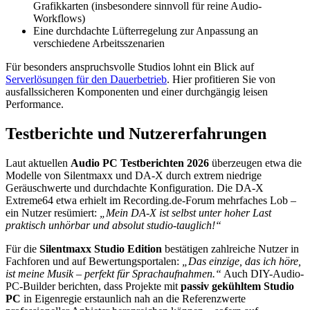
Grafikkarten (insbesondere sinnvoll für reine Audio-
Workflows)
Eine durchdachte Lüfterregelung zur Anpassung an
verschiedene Arbeitsszenarien
Für besonders anspruchsvolle Studios lohnt ein Blick auf
Serverlösungen für den Dauerbetrieb
. Hier profitieren Sie von
ausfallssicheren Komponenten und einer durchgängig leisen
Performance.
Testberichte und Nutzererfahrungen
Laut aktuellen
Audio PC Testberichten 2026
überzeugen etwa die
Modelle von Silentmaxx und DA-X durch extrem niedrige
Geräuschwerte und durchdachte Konfiguration. Die DA-X
Extreme64 etwa erhielt im Recording.de-Forum mehrfaches Lob –
ein Nutzer resümiert:
„Mein DA-X ist selbst unter hoher Last
praktisch unhörbar und absolut studio-tauglich!“
Für die
Silentmaxx Studio Edition
bestätigen zahlreiche Nutzer in
Fachforen und auf Bewertungsportalen:
„Das einzige, das ich höre,
ist meine Musik – perfekt für Sprachaufnahmen.“
Auch DIY-Audio-
PC-Builder berichten, dass Projekte mit
passiv gekühltem Studio
PC
in Eigenregie erstaunlich nah an die Referenzwerte