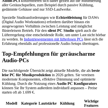
Audio-PCs
konzentrieren sich daher gezielt auf die Minimierung
aller Geräuschquellen, zum Beispiel durch passive Kühlung,
gedämmte Gehäuse und nur SSD-Laufwerke.
Spezielle Studioanforderungen wie
Echtzeitleistung
für DAWs
(Digital Audio Workstations) erfordern darüber hinaus ein
ausgewogenes Verhältnis zwischen Leistung und möglichst
flüsterleisem Betrieb. Für den
silent PC Studio
spielt auch die
Lüfterregelung eine entscheidende Rolle, um unter Last nicht hörbar
zu werden. In
Industriesegmenten mit lüfterlosen PCs
lässt sich die
Erfahrung ebenfalls auf professionelle Audio-Setups übertragen.
Top-Empfehlungen für geräuscharme
Audio-PCs
Die nachfolgende Übersicht zeigt aktuelle Modelle, die als
beste
leise PC für Musikproduktion
in 2026 gelten. Sie vereinen
modernste Komponenten, effektive Dämmung und optimierte
Kühlung. Durch die Nutzung eines
Audio PC Konfigurators
können Sie Ihr System außerdem individuell anpassen – Preise
starten oft ab 1.699 €.
Wichtige
Modell
Kategorie
Lautstärke
Kühlung
Features