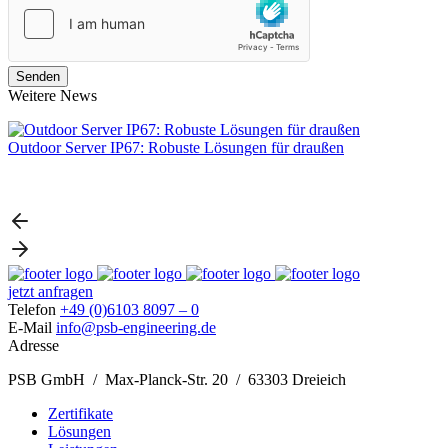
Weitere News
Outdoor Server IP67: Robuste Lösungen für draußen
L
jetzt anfragen
Telefon
+49 (0)6103 8097 – 0
E-Mail
info@psb-engineering.de
Adresse
PSB GmbH / Max-Planck-Str. 20 / 63303 Dreieich
Zertifikate
Lösungen