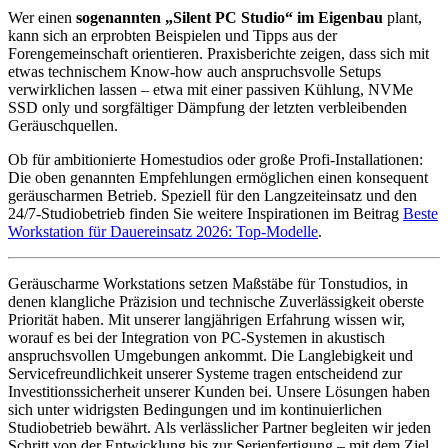
Wer einen
sogenannten „Silent PC Studio“ im Eigenbau
plant,
kann sich an erprobten Beispielen und Tipps aus der
Forengemeinschaft orientieren. Praxisberichte zeigen, dass sich mit
etwas technischem Know-how auch anspruchsvolle Setups
verwirklichen lassen – etwa mit einer passiven Kühlung, NVMe
SSD only und sorgfältiger Dämpfung der letzten verbleibenden
Geräuschquellen.
Ob für ambitionierte Homestudios oder große Profi-Installationen:
Die oben genannten Empfehlungen ermöglichen einen konsequent
geräuscharmen Betrieb. Speziell für den Langzeiteinsatz und den
24/7-Studiobetrieb finden Sie weitere Inspirationen im Beitrag
Beste
Workstation für Dauereinsatz 2026: Top-Modelle
.
Geräuscharme Workstations setzen Maßstäbe für Tonstudios, in
denen klangliche Präzision und technische Zuverlässigkeit oberste
Priorität haben. Mit unserer langjährigen Erfahrung wissen wir,
worauf es bei der Integration von PC-Systemen in akustisch
anspruchsvollen Umgebungen ankommt. Die Langlebigkeit und
Servicefreundlichkeit unserer Systeme tragen entscheidend zur
Investitionssicherheit unserer Kunden bei. Unsere Lösungen haben
sich unter widrigsten Bedingungen und im kontinuierlichen
Studiobetrieb bewährt. Als verlässlicher Partner begleiten wir jeden
Schritt von der Entwicklung bis zur Serienfertigung – mit dem Ziel,