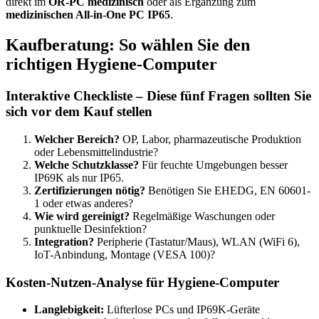
direkt im
OR-PC medizinisch
oder als Ergänzung zum
medizinischen All-in-One PC IP65
.
Kaufberatung: So wählen Sie den
richtigen Hygiene-Computer
Interaktive Checkliste – Diese fünf Fragen sollten Sie
sich vor dem Kauf stellen
Welcher Bereich?
OP, Labor, pharmazeutische Produktion
oder Lebensmittelindustrie?
Welche Schutzklasse?
Für feuchte Umgebungen besser
IP69K als nur IP65.
Zertifizierungen nötig?
Benötigen Sie EHEDG, EN 60601-
1 oder etwas anderes?
Wie wird gereinigt?
Regelmäßige Waschungen oder
punktuelle Desinfektion?
Integration?
Peripherie (Tastatur/Maus), WLAN (WiFi 6),
IoT-Anbindung, Montage (VESA 100)?
Kosten-Nutzen-Analyse für Hygiene-Computer
Langlebigkeit:
Lüfterlose PCs und IP69K-Geräte