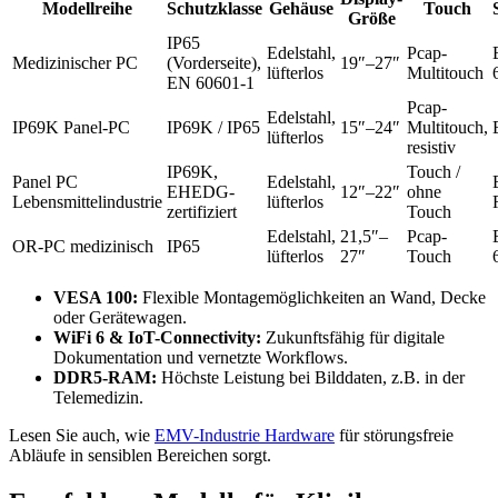
Modellreihe
Schutzklasse
Gehäuse
Touch
Größe
IP65
Edelstahl,
Pcap-
Medizinischer PC
(Vorderseite),
19″–27″
lüfterlos
Multitouch
EN 60601-1
Pcap-
Edelstahl,
IP69K Panel-PC
IP69K / IP65
15″–24″
Multitouch,
lüfterlos
resistiv
IP69K,
Touch /
Panel PC
Edelstahl,
EHEDG-
12″–22″
ohne
Lebensmittelindustrie
lüfterlos
zertifiziert
Touch
Edelstahl,
21,5″–
Pcap-
OR-PC medizinisch
IP65
lüfterlos
27″
Touch
VESA 100:
Flexible Montagemöglichkeiten an Wand, Decke
oder Gerätewagen.
WiFi 6 & IoT-Connectivity:
Zukunftsfähig für digitale
Dokumentation und vernetzte Workflows.
DDR5-RAM:
Höchste Leistung bei Bilddaten, z.B. in der
Telemedizin.
Lesen Sie auch, wie
EMV-Industrie Hardware
für störungsfreie
Abläufe in sensiblen Bereichen sorgt.