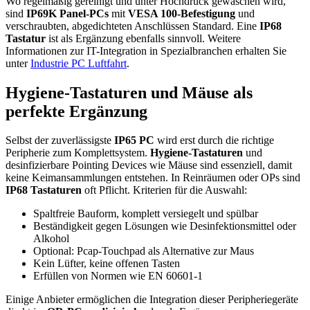
Wo regelmäßig gereinigt und unter Hochdruck gewaschen wird,
sind
IP69K Panel-PCs
mit
VESA 100-Befestigung
und
verschraubten, abgedichteten Anschlüssen Standard. Eine
IP68
Tastatur
ist als Ergänzung ebenfalls sinnvoll. Weitere
Informationen zur IT-Integration in Spezialbranchen erhalten Sie
unter
Industrie PC Luftfahrt
.
Hygiene-Tastaturen und Mäuse als
perfekte Ergänzung
Selbst der zuverlässigste
IP65 PC
wird erst durch die richtige
Peripherie zum Komplettsystem.
Hygiene-Tastaturen
und
desinfizierbare Pointing Devices wie Mäuse sind essenziell, damit
keine Keimansammlungen entstehen. In Reinräumen oder OPs sind
IP68 Tastaturen
oft Pflicht. Kriterien für die Auswahl:
Spaltfreie Bauform, komplett versiegelt und spülbar
Beständigkeit gegen Lösungen wie Desinfektionsmittel oder
Alkohol
Optional: Pcap-Touchpad als Alternative zur Maus
Kein Lüfter, keine offenen Tasten
Erfüllen von Normen wie EN 60601-1
Einige Anbieter ermöglichen die Integration dieser Peripheriegeräte