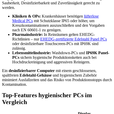
Sauberkeit, Desinfizierbarkeit und Zuverlässigkeit gerecht zu
werden.
Kliniken & OPs:
Krankenhäuser benötigen
lüfterlose
Medical PCs
mit Schutzklasse IP65 oder höher, um
Kreuzkontaminationen auszuschließen und den Vorgaben
nach EN 60601-1 zu genügen.
Pharmaindustrie:
In Reinräumen gelten EHEDG-
Richtlinien – nur
EHEDG-zertifizierte Edelstahl Panel PCs
oder desinfizierbare Touchscreen-PCs mit IP69K sind
zulässig.
Lebensmittelindustrie:
Washdown-PCs und
IP69K Panel-
PCs
sichern hygienische Produktionsketten auch bei
Hochdruckreinigung und aggressiven Reinigern.
Ein
desinfizierbarer Computer
mit einem geschlossenen,
spaltfreien
Edelstahl-Gehäuse
und hygienischem Zubehör
minimiert Ausfallzeiten und das Risiko von Produktionsstopps durch
Kontamination.
Top-Features hygienischer PCs im
Vergleich
Display-