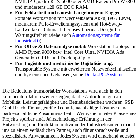
NVIDIA Quadro RTX 6000 oder AMD Radeon Pro W7800
und mindestens 128 GB ECC-RAM.
Für Feldarbeit und raueste Umgebungen:
Rugged
Portable Workstation mit wechselbarem Akku, IP65-Level,
modularem PCIe-Erweiterungssystem und Hot-Swap-
Laufwerken. Optional lüfterloses Thermal-Design für
Wartungsfreiheit (siehe auch
Automationssysteme für
Industrie 4.0
).
Für Office & Datenanalyse mobil:
Workstation-Laptops mit
AMD Ryzen 9000 bzw. Intel Core Ultra, NVIDIA Ada
Generation GPUs und Docking-Option.
Für Logistik und medizinische Digitalisierung:
Transportable Systeme mit erweiterten Netzwerkschnittstellen
und hygienischen Gehäusen; siehe
Dental-PC-Systeme
.
Die Bedeutung transportabler Workstations wird auch in den
kommenden Jahren weiter steigen, da die Anforderungen an
Mobilität, Leistungsfähigkeit und Betriebssicherheit wachsen. PSB
GmbH steht für ausgereifte Technik, nachhaltige Lösungen und
partnerschaftliche Zusammenarbeit – Werte, die in jeder Phase eines
Projekts spürbar sind. Jahrzehntelange Erfahrung in der
Entwicklung und Produktion individueller Industrielösungen macht
uns zu einem verlässlichen Partner, auch für anspruchsvolle und
spezialisierte Anwendungen. Jedes System wird eingehend getestet,