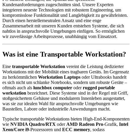
Kundenanforderungen zugeschnitten sind. Unsere Experten
integrieren neueste Technologien mit robustem Engineering, um
kompromisslose Funktionalität und Langlebigkeit zu gewährleisten.
Durch einen herstellerneutralen Ansatz und eine enge
Zusammenarbeit mit unseren Kunden entstehen Systeme, die sich
nahtlos in anspruchsvolle Umgebungen einfügen. So ermöglichen
wir zuverlässige Arbeitsprozesse, unabhängig vom Einsatzort.
Was ist eine Transportable Workstation?
Eine
transportable Workstation
vereint die Leistung dedizierter
Workstations mit der Mobilität eines tragbaren Geräts. Im Gegensatz
zu herkömmlichen
Workstation Laptops
oder Ultrabooks handelt
es sich nicht um schlanke Notebooks, sondern um robuste Geräte –
oftmals auch als
lunchbox computer
oder
rugged portable
workstation
bezeichnet. Diese Systeme sind in der Regel mit Griff,
stoßgesichertem Gehäuse und modularem Innenleben ausgestattet,
was sie zur idealen Wahl für anspruchsvolle Umgebungen wie
Baustellen, Labore oder industrielle Anwendungen macht.
Typische transportable Workstations bieten High-End-Komponenten
wie
NVIDIA Quadro/RTX
oder
AMD Radeon Pro
-Grafik,
Intel
Xeon/Core i9
-Prozessoren und
ECC memory
, sodass