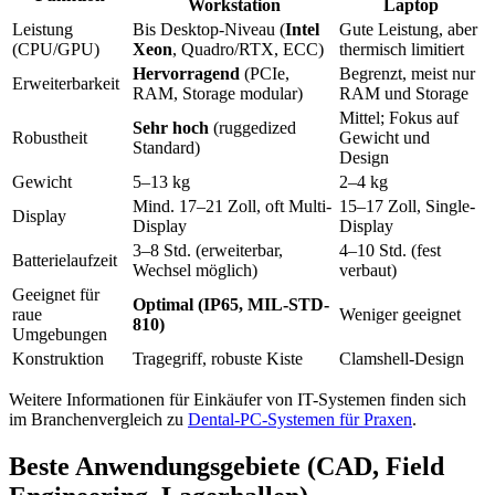
Workstation
Laptop
Leistung
Bis Desktop-Niveau (
Intel
Gute Leistung, aber
(CPU/GPU)
Xeon
, Quadro/RTX, ECC)
thermisch limitiert
Hervorragend
(PCIe,
Begrenzt, meist nur
Erweiterbarkeit
RAM, Storage modular)
RAM und Storage
Mittel; Fokus auf
Sehr hoch
(ruggedized
Robustheit
Gewicht und
Standard)
Design
Gewicht
5–13 kg
2–4 kg
Mind. 17–21 Zoll, oft Multi-
15–17 Zoll, Single-
Display
Display
Display
3–8 Std. (erweiterbar,
4–10 Std. (fest
Batterielaufzeit
Wechsel möglich)
verbaut)
Geeignet für
Optimal (IP65, MIL-STD-
raue
Weniger geeignet
810)
Umgebungen
Konstruktion
Tragegriff, robuste Kiste
Clamshell-Design
Weitere Informationen für Einkäufer von IT-Systemen finden sich
im Branchenvergleich zu
Dental-PC-Systemen für Praxen
.
Beste Anwendungsgebiete (CAD, Field