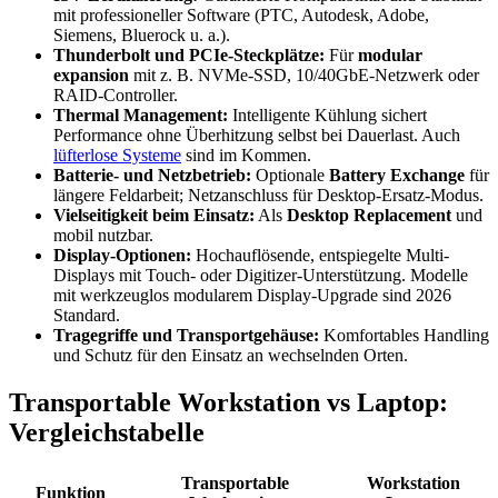
mit professioneller Software (PTC, Autodesk, Adobe,
Siemens, Bluerock u. a.).
Thunderbolt und PCIe-Steckplätze:
Für
modular
expansion
mit z. B. NVMe-SSD, 10/40GbE-Netzwerk oder
RAID-Controller.
Thermal Management:
Intelligente Kühlung sichert
Performance ohne Überhitzung selbst bei Dauerlast. Auch
lüfterlose Systeme
sind im Kommen.
Batterie- und Netzbetrieb:
Optionale
Battery Exchange
für
längere Feldarbeit; Netzanschluss für Desktop-Ersatz-Modus.
Vielseitigkeit beim Einsatz:
Als
Desktop Replacement
und
mobil nutzbar.
Display-Optionen:
Hochauflösende, entspiegelte Multi-
Displays mit Touch- oder Digitizer-Unterstützung. Modelle
mit werkzeuglos modularem Display-Upgrade sind 2026
Standard.
Tragegriffe und Transportgehäuse:
Komfortables Handling
und Schutz für den Einsatz an wechselnden Orten.
Transportable Workstation vs Laptop:
Vergleichstabelle
Transportable
Workstation
Funktion