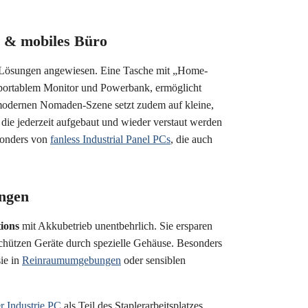
o & mobiles Büro
ble Lösungen angewiesen. Eine Tasche mit „Home-
, portablem Monitor und Powerbank, ermöglicht
 modernen Nomaden-Szene setzt zudem auf kleine,
die jederzeit aufgebaut und wieder verstaut werden
esonders von
fanless Industrial Panel PCs
, die auch
ungen
ions
mit Akkubetrieb unentbehrlich. Sie ersparen
chützen Geräte durch spezielle Gehäuse. Besonders
sie in
Reinraumumgebungen
oder sensiblen
r Industrie PC
als Teil des Staplerarbeitsplatzes