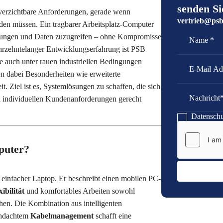
senden Si
unverzichtbare Anforderungen, gerade wenn
vertrieb@psb
erden müssen. Ein tragbarer Arbeitsplatz-Computer
Name
E-Mail Adress
ndungen und Daten zuzugreifen – ohne Kompromisse
jahrzehntelanger Entwicklungserfahrung ist PSB
 auch unter rauen industriellen Bedingungen
en dabei Besonderheiten wie erweiterte
. Ziel ist es, Systemlösungen zu schaffen, die sich
nd individuellen Kundenanforderungen gerecht
Nachricht
Datenschu
puter?
n einfacher Laptop. Er beschreibt einen mobilen PC-
xibilität
und komfortables Arbeiten sowohl
en. Die Kombination aus intelligenten
chdachtem
Kabelmanagement
schafft eine