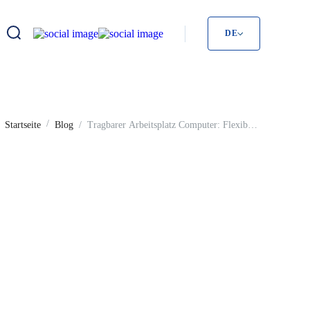
DE
Startseite
Blog
Tragbarer Arbeitsplatz Computer: Flexibel
Trag
und mobil arbeiten