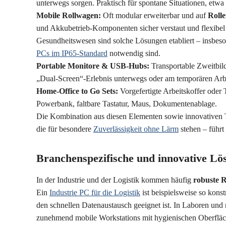
unterwegs sorgen. Praktisch für spontane Situationen, etw
Mobile Rollwagen:
Oft modular erweiterbar und auf
Roll
und
Akkubetrieb
-Komponenten sicher verstaut und flexibel 
Gesundheitswesen sind solche Lösungen etabliert – insbes
PCs im IP65-Standard
notwendig sind.
Portable Monitore & USB-Hubs:
Transportable Zweitbil
„Dual-Screen“-Erlebnis unterwegs oder am temporären Arbe
Home-Office to Go Sets:
Vorgefertigte Arbeitskoffer oder 
Powerbank, faltbare Tastatur, Maus, Dokumentenablage.
Die Kombination aus diesen Elementen sowie innovativen T
die für besondere
Zuverlässigkeit ohne Lärm
stehen – führt
Branchenspezifische und innovative Lö
In der Industrie und der Logistik kommen häufig
robuste 
Ein
Industrie PC für die Logistik
ist beispielsweise so konst
den schnellen Datenaustausch geeignet ist. In Laboren und
zunehmend mobile Workstations mit hygienischen Oberfläc