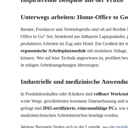
Unterwegs arbeiten: Home-Office to G
Berater, Freelancer und Vertriebsprofis sind oft auf flexi
Office to Go“-Set, bestehend aus faltbarem Laptopständer
produktives Arbeiten im Zug oder Hotel. Ein Großteil der
ergonomische Arbeitsplatzmodule
mit modularer Ablage, 
können. Wer auf leise Technik angewiesen ist, profitiert b
in ruhigen Arbeitsumgebungen überzeugen.
Industrielle und medizinische Anwend
In Produktionshallen oder Kliniken sind
rollbare Workstat
weite Wege, gewährleisten konstante Datenerfassung und s
gefragt sind
IP65-zertifizierte, reinraumfähige PCs
, wie 
medizintechnischen Arbeitsbereichen benötigt werden.
Weitere Beispiele finden sich in der Logistik, wo ein
mobile