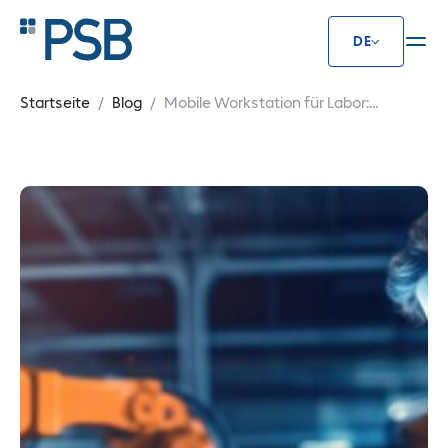
DE
Mobile Workstation für Labor: Au
Startseite
Blog
Mobile Workstation für Labor:
Auswahl, Merkmale & Einsatz