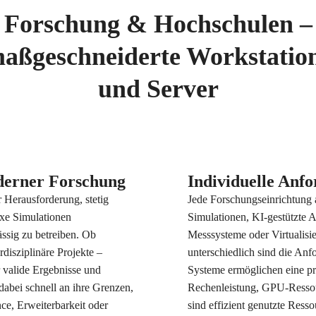
Forschung & Hochschulen –
aßgeschneiderte Workstatio
und Server
oderner Forschung
Individuelle Anf
 Herausforderung, stetig
Jede Forschungseinrichtung 
xe Simulationen
Simulationen, KI-gestützte 
ssig zu betreiben. Ob
Messsysteme oder Virtualis
isziplinäre Projekte –
unterschiedlich sind die An
r valide Ergebnisse und
Systeme ermöglichen eine pr
dabei schnell an ihre Grenzen,
Rechenleistung, GPU-Ressour
ce, Erweiterbarkeit oder
sind effizient genutzte Resso