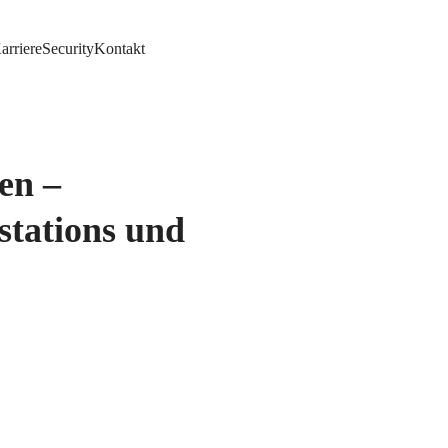
arriere
Security
Kontakt
en –
tations und