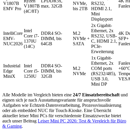
Ryzen
LPDDR5x,
4K H
V1807B
NVMe,
RS232,
V1807B
max. 32GB
Fanle
EMV Pro
bis 2TB
HDMI 2.1,
(4C/8T)
Mini
Displayport
2x Gigabit-
Intel
Ethernet, 2x
IntelliCore
DDR4 SO-
M.2
4K Du
Core i7-
RS232, USB-
EMV-
DIMM, bis
NVMe +
SFP+ 
1370U
C, HDMI 2.1,
NUC2026
64GB
SATA
Fanle
(14C)
PCIe-
Erweiterung
1x Gigabit-
Ethernet, 2x
Fanles
Industrial
Intel
DDR4 SO-
M.2
COM ports
+60°
Edge
Core i5-
DIMM, bis
NVMe
(RS232/485),
Tempe
MiniX
1250U
32GB
USB 3.0,
VES
Mini DP
Alle Modelle im Vergleich bieten eine
24/7 Einsatzbereitschaft
und
eignen sich je nach Ausstattungsvariante für anspruchsvolle
Aufgaben wie Echtzeit-Datenverarbeitung, Prozessvisualisierung
oder als embedded NUC für Touch-Kioske. Eine Übersicht
aktueller leiser Mini PCs für verschiedenste Einsatzzwecke bietet
auch unser Beitrag
Leiser Mini PC 2026: Test & Vergleich für Büro
& Gaming
.