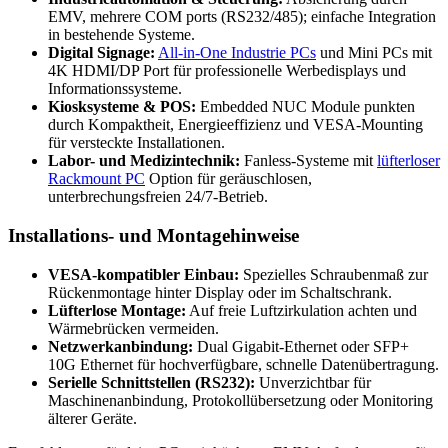
EMV, mehrere COM ports (RS232/485); einfache Integration
in bestehende Systeme.
Digital Signage:
All-in-One Industrie PCs
und Mini PCs mit
4K HDMI/DP Port für professionelle Werbedisplays und
Informationssysteme.
Kiosksysteme & POS:
Embedded NUC Module punkten
durch Kompaktheit, Energieeffizienz und VESA-Mounting
für versteckte Installationen.
Labor- und Medizintechnik:
Fanless-Systeme mit
lüfterloser
Rackmount PC
Option für geräuschlosen,
unterbrechungsfreien 24/7-Betrieb.
Installations- und Montagehinweise
VESA-kompatibler Einbau:
Spezielles Schraubenmaß zur
Rückenmontage hinter Display oder im Schaltschrank.
Lüfterlose Montage:
Auf freie Luftzirkulation achten und
Wärmebrücken vermeiden.
Netzwerkanbindung:
Dual Gigabit-Ethernet oder SFP+
10G Ethernet für hochverfügbare, schnelle Datenübertragung.
Serielle Schnittstellen (RS232):
Unverzichtbar für
Maschinenanbindung, Protokollübersetzung oder Monitoring
älterer Geräte.