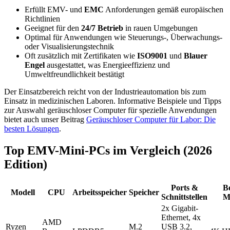
Erfüllt EMV- und
EMC
Anforderungen gemäß europäischen
Richtlinien
Geeignet für den
24/7 Betrieb
in rauen Umgebungen
Optimal für Anwendungen wie Steuerungs-, Überwachungs-
oder Visualisierungstechnik
Oft zusätzlich mit Zertifikaten wie
ISO9001
und
Blauer
Engel
ausgestattet, was Energieeffizienz und
Umweltfreundlichkeit bestätigt
Der Einsatzbereich reicht von der Industrieautomation bis zum
Einsatz in medizinischen Laboren. Informative Beispiele und Tipps
zur Auswahl geräuschloser Computer für spezielle Anwendungen
bietet auch unser Beitrag
Geräuschloser Computer für Labor: Die
besten Lösungen
.
Top EMV-Mini-PCs im Vergleich (2026
Edition)
Ports &
B
Modell
CPU
Arbeitsspeicher
Speicher
Schnittstellen
M
2x Gigabit-
Ethernet, 4x
AMD
Ryzen
M.2
USB 3.2,