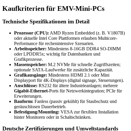
Kaufkriterien für EMV-Mini-PCs
Technische Spezifikationen im Detail
Prozessor (CPU):
AMD Ryzen Embedded (z. B. V1807B)
oder aktuelle Intel Core Plattformen erlauben Multicore-
Performance für rechenintensive Szenarien.
Arbeitsspeicher:
Mindestens 8-16GB DDR4 SO-DIMM
oder LPDDR5x; wichtig für Datenbanken und
Grafikprozesse.
Massenspeicher:
M.2 NVMe für schnelle Zugriffszeiten;
optionale SATA-Laufwerke für zusätzliche Kapazität.
Grafikausgänge:
Mindestens HDMI 2.1 oder Mini
Displayport für 4K-Displays (digital signage, Steuerungen).
Anschlüsse:
RS232 für ältere Industrieanlagen; mehrere
Gigabit-Ethernet
-Ports für Netzwerkintegration; PCIe für
Erweiterungen.
Bauform:
Fanless (passiv gekühlt) für Staubschutz und
geräuschlosen Dauerbetrieb.
Befestigung/Mounting:
VESA zur flexiblen Installation
hinter Monitoren oder in Schaltschränken.
Deutsche Zertifizierungen und Umweltstandards